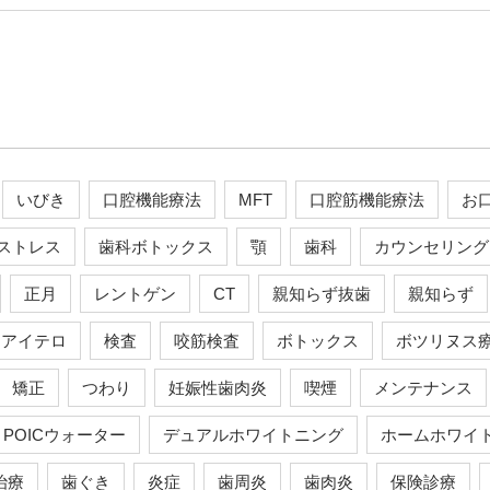
いびき
口腔機能療法
MFT
口腔筋機能療法
お
ストレス
歯科ボトックス
顎
歯科
カウンセリング
正月
レントゲン
CT
親知らず抜歯
親知らず
アイテロ
検査
咬筋検査
ボトックス
ボツリヌス
矯正
つわり
妊娠性歯肉炎
喫煙
メンテナンス
POICウォーター
デュアルホワイトニング
ホームホワイ
治療
歯ぐき
炎症
歯周炎
歯肉炎
保険診療