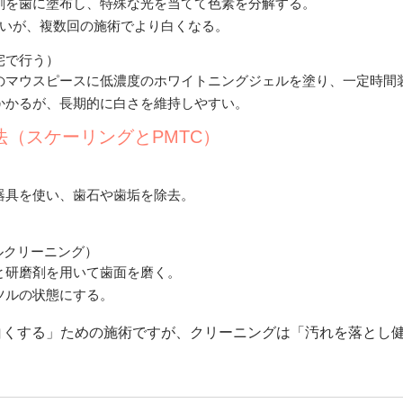
剤を歯に塗布し、特殊な光を当てて色素を分解する。
すいが、複数回の施術でより白くなる。
宅で行う）
のマウスピースに低濃度のホワイトニングジェルを塗り、一定時間
かかるが、長期的に白さを維持しやすい。
法（スケーリングとPMTC）
器具を使い、歯石や歯垢を除去。
ルクリーニング）
と研磨剤を用いて歯面を磨く。
ツルの状態にする。
白くする」ための施術ですが、クリーニングは「汚れを落とし