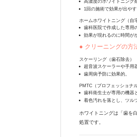
高濃度のホワイトニング
1回の施術で効果が出や
ホームホワイトニング
（自
歯科医院で作成した専用
効果が現れるのに時間が
● クリーニングの方
スケーリング
（歯石除去）
超音波スケーラーや手用
歯周病予防に効果的。
PMTC（プロフェッショナ
歯科衛生士が専用の機器
着色汚れを落とし、ツル
ホワイトニングは「歯を
処置です。