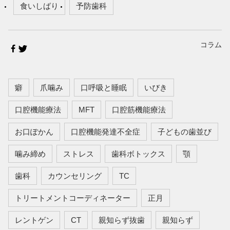
食いしばり
予防歯科
コラム
癖
爪噛み
口呼吸と睡眠
いびき
口腔機能療法
MFT
口腔筋機能療法
お口ぽかん
口腔機能発達不全症
子どもの歯並び
噛み締め
ストレス
歯科ボトックス
顎
歯科
カウンセリング
TC
トリートメントコーディネーター
正月
レントゲン
CT
親知らず抜歯
親知らず