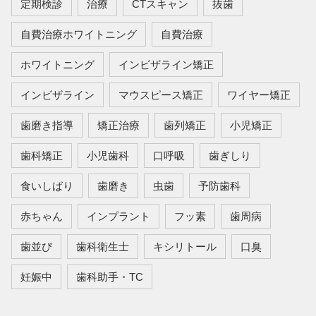
定期検診
治療
CTスキャン
抜歯
自費治療ホワイトニング
自費治療
ホワイトニング
インビザライン矯正
インビザライン
マウスピース矯正
ワイヤー矯正
歯磨き指導
矯正治療
歯列矯正
小児矯正
歯科矯正
小児歯科
口呼吸
歯ぎしり
食いしばり
歯磨き
虫歯
予防歯科
赤ちゃん
インプラント
フッ素
歯周病
歯並び
歯科衛生士
キシリトール
口臭
妊娠中
歯科助手・TC