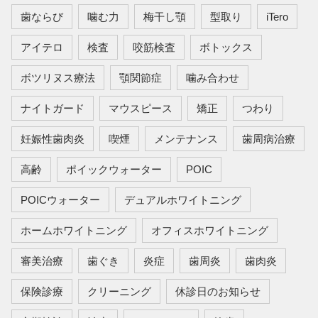
歯ならび
噛む力
梅干し顎
型取り
iTero
アイテロ
検査
咬筋検査
ボトックス
ボツリヌス療法
顎関節症
噛み合わせ
ナイトガード
マウスピース
矯正
つわり
妊娠性歯肉炎
喫煙
メンテナンス
歯周病治療
高齢
ポイックウォーター
POIC
POICウォーター
デュアルホワイトニング
ホームホワイトニング
オフィスホワイトニング
審美治療
歯ぐき
炎症
歯周炎
歯肉炎
保険診療
クリーニング
休診日のお知らせ