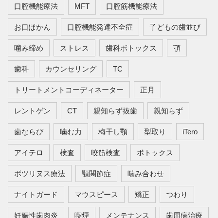
口腔機能療法
MFT
口腔筋機能療法
お口ぽかん
口腔機能発達不全症
子どもの歯並び
噛み締め
ストレス
歯科ボトックス
顎
歯科
カウンセリング
TC
トリートメントコーディネーター
正月
レントゲン
CT
親知らず抜歯
親知らず
歯ならび
噛む力
梅干し顎
型取り
iTero
アイテロ
検査
咬筋検査
ボトックス
ボツリヌス療法
顎関節症
噛み合わせ
ナイトガード
マウスピース
矯正
つわり
妊娠性歯肉炎
喫煙
メンテナンス
歯周病治療