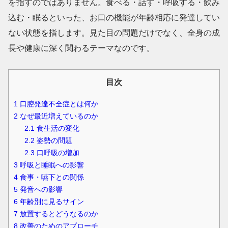
を指すのではありません。
食べる・話す・呼吸する・飲み
込む・眠るといった、お口の機能が年齢相応に発達してい
ない状態
を指します。見た目の問題だけでなく、全身の成
長や健康に深く関わるテーマなのです。
目次
1
口腔発達不全症とは何か
2
なぜ最近増えているのか
2.1
食生活の変化
2.2
姿勢の問題
2.3
口呼吸の増加
3
呼吸と睡眠への影響
4
食事・嚥下との関係
5
発音への影響
6
年齢別に見るサイン
7
放置するとどうなるのか
8
改善のためのアプローチ