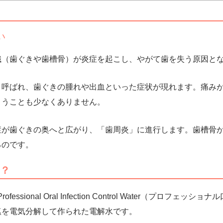
い
織（歯ぐきや歯槽骨）が炎症を起こし、やがて歯を失う原因と
と呼ばれ、歯ぐきの腫れや出血といった症状が現れます。痛み
まうことも少なくありません。
症が歯ぐきの奥へと広がり、「歯周炎」に進行します。歯槽骨
るのです。
は？
essional Oral Infection Control Water（プロフェ
塩を電気分解して作られた電解水
です。