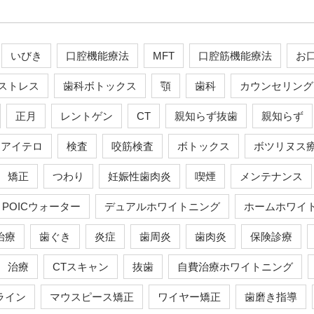
いびき
口腔機能療法
MFT
口腔筋機能療法
お
ストレス
歯科ボトックス
顎
歯科
カウンセリング
正月
レントゲン
CT
親知らず抜歯
親知らず
アイテロ
検査
咬筋検査
ボトックス
ボツリヌス
矯正
つわり
妊娠性歯肉炎
喫煙
メンテナンス
POICウォーター
デュアルホワイトニング
ホームホワイ
治療
歯ぐき
炎症
歯周炎
歯肉炎
保険診療
治療
CTスキャン
抜歯
自費治療ホワイトニング
ライン
マウスピース矯正
ワイヤー矯正
歯磨き指導