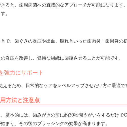
できると、
歯周病菌への直接的なアプローチが可能になります
ます。
ことで、歯ぐきの炎症や出血、腫れといった
歯肉炎・歯周炎の
きの炎症を改善し、健康な組織に回復させることが可能です。
アを強力にサポート
に使えるため、
日常的なケアをレベルアップ
させたい方に最適で
使用方法と注意点
す。基本的には、
歯みがきの前に約30秒間うがいをするだけ
で
が始まり、その後のブラッシングの効果が高まります。