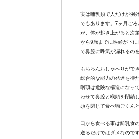
実は哺乳類で人だけが例
でもあります。7ヶ月ごろ
が、体が起き上がると次
から9歳までに喉頭が下
で鼻腔に呼気が漏れるの
もちろんおしゃべりがで
総合的な能力の発達を待
咽頭は危険な構造になっ
わせて鼻腔と喉頭を閉鎖
頭を閉じて食べ物ごくんと
口から食べる事は離乳食
送るだけではダメなので