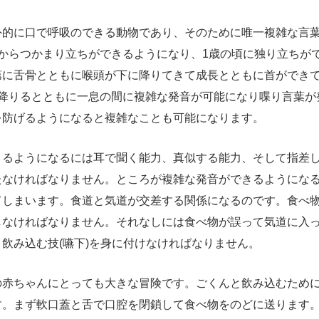
外的に口で呼吸のできる動物であり、そのために唯一複雑な言
からつかまり立ちができるようになり、1歳の頃に独り立ちが
第に舌骨とともに喉頭が下に降りてきて成長とともに首ができて
に降りるとともに一息の間に複雑な発音が可能になり喋り言葉が
を防げるようになると複雑なことも可能になります。
きるようになるには耳で聞く能力、真似する能力、そして指差
たなければなりません。ところが複雑な発音ができるようにな
てしまいます。食道と気道が交差する関係になるのです。食べ
しなければなりません。それなしには食べ物が誤って気道に入
飲み込む技(嚥下)を身に付けなければなりません。
の赤ちゃんにとっても大きな冒険です。ごくんと飲み込むため
す。まず軟口蓋と舌で口腔を閉鎖して食べ物をのどに送ります