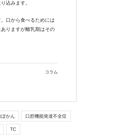
送り込みます。
す。口から食べるためには
にありますが離乳期はその
コラム
口ぽかん
口腔機能発達不全症
TC