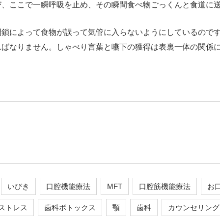
び、ここで一瞬呼吸を止め、その瞬間食べ物ごっくんと食道に
閉鎖によって食物が誤って気管に入らないようにしているので
ればなりません。しゃべり言葉と嚥下の獲得は表裏一体の関係
いびき
口腔機能療法
MFT
口腔筋機能療法
お
ストレス
歯科ボトックス
顎
歯科
カウンセリング