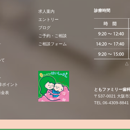
診療時間
求人案内
エントリー
ブログ
​ご予約・ご相談
子
ご相談フォーム
いて
△
れ
診ポイント
​​ともファミリー歯
料金表
〒537-0021
大阪市東
TEL:06-4309-8841