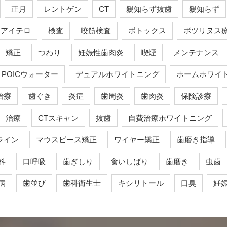
正月
レントゲン
CT
親知らず抜歯
親知らず
アイテロ
検査
咬筋検査
ボトックス
ボツリヌス
矯正
つわり
妊娠性歯肉炎
喫煙
メンテナンス
POICウォーター
デュアルホワイトニング
ホームホワイ
治療
歯ぐき
炎症
歯周炎
歯肉炎
保険診療
治療
CTスキャン
抜歯
自費治療ホワイトニング
ライン
マウスピース矯正
ワイヤー矯正
歯磨き指導
科
口呼吸
歯ぎしり
食いしばり
歯磨き
虫歯
病
歯並び
歯科衛生士
キシリトール
口臭
妊