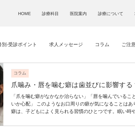
HOME
診療科目
医院案内
診療について
齢別-受診ポイント
求人メッセージ
コラム
ご注
コラム
爪噛み・唇を噛む癖は歯並びに影響する
「爪を噛む癖がなかなか治らない」「唇を噛んでいるこ
いか心配」 このようなお口周りの癖が気になることはあ
癖は、子どもによく見られる習慣のひとつです。眠い時や緊