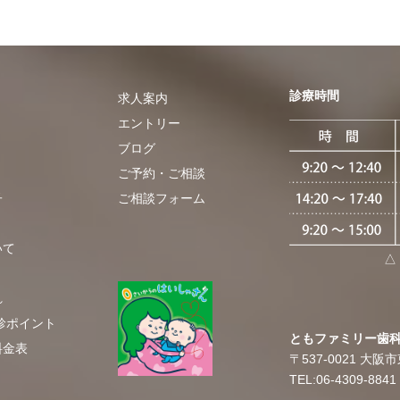
診療時間
求人案内
エントリー
ブログ
​ご予約・ご相談
子
ご相談フォーム
いて
△
れ
診ポイント
​​ともファミリー歯
料金表
〒537-0021
大阪市東
TEL:06-4309-8841