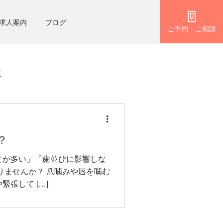
求人案内
ブログ
ご予約・ご相談
意
？
とが多い」「歯並びに影響しな
りませんか？ 爪噛みや唇を噛む
張して […]