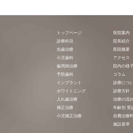
トップページ
医院案内
診療科目
院長紹介
虫歯治療
医院概要
小児歯科
アクセス
歯周病治療
院内の様
予防歯科
​​コラム
インプラント
診療につ
ホワイトニング
診療方針
入れ歯治療
治療の流
矯正治療
年齢別 受
小児矯正治療
自費治療
施設基準