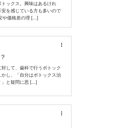
ボトックス。興味はあるけれ
不安を感じている方も多いので
や価格差の理 […]
？
に対して、歯科で行うボトック
しかし、「自分はボトックス治
と疑問に思 […]