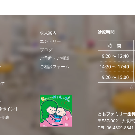
診療時間
求人案内
エントリー
ブログ
​ご予約・ご相談
子
ご相談フォーム
いて
△
れ
診ポイント
​​ともファミリー歯
料金表
〒537-0021
大阪市東
TEL:06-4309-8841