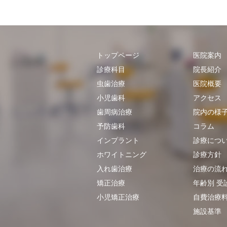
トップページ
医院案内
診療科目
院長紹介
虫歯治療
医院概要
小児歯科
アクセス
歯周病治療
院内の様
予防歯科
​​コラム
インプラント
診療につ
ホワイトニング
診療方針
入れ歯治療
治療の流
矯正治療
年齢別 受
小児矯正治療
自費治療
施設基準